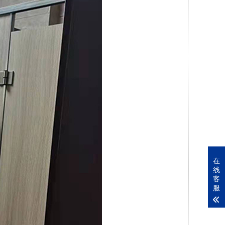
在
线
客
服